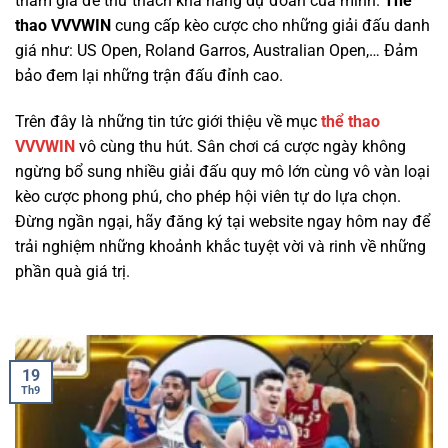
tham gia để thử thách khả năng dự đoán của mình.
Thể
thao VVVWIN
cung cấp kèo cược cho những giải đấu danh
giá như: US Open, Roland Garros, Australian Open,… Đảm
bảo đem lại những trận đấu đỉnh cao.
Trên đây là những tin tức giới thiệu về mục
thể thao
VVVWIN
vô cùng thu hút. Sân chơi cá cược ngày không
ngừng bổ sung nhiều giải đấu quy mô lớn cùng vô vàn loại
kèo cược phong phú, cho phép hội viên tự do lựa chọn.
Đừng ngần ngại, hãy đăng ký tại website ngay hôm nay để
trải nghiệm những khoảnh khắc tuyệt vời và rinh về những
phần quà giá trị.
19
Th9