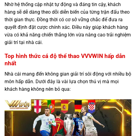
Nhờ hệ thống cập nhật tự động và đáng tin cậy, khách
hàng sẽ dễ dàng theo dõi diễn biến của từng trận đấu theo
thời gian thực. Đồng thời có cơ sở vững chắc để đưa ra
quyết định đặt cược chính xác. Điều này giúp khách hàng
vừa có khả năng chiến thắng lớn vừa nâng cao trải nghiệm
giải trí tại nhà cái.
Top hình thức cá độ thể thao VVVWIN hấp dẫn
nhất
Nhà cái mang đến không gian giải trí sôi động với nhiều bộ
môn hấp dẫn. Dưới đây là vài lựa chọn thú vị mà mọi
khách hàng không nên bỏ qua: