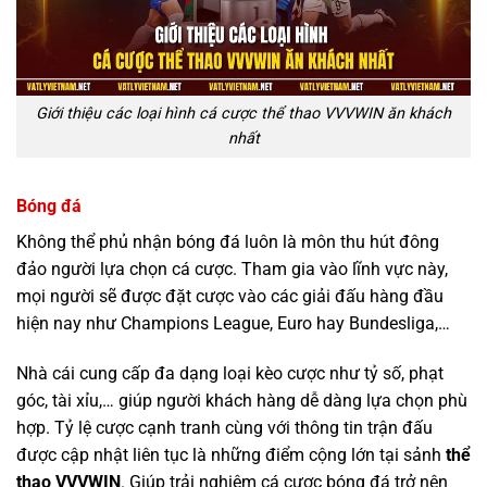
Giới thiệu các loại hình cá cược thể thao VVVWIN ăn khách
nhất
Bóng đá
Không thể phủ nhận bóng đá luôn là môn thu hút đông
đảo người lựa chọn cá cược. Tham gia vào lĩnh vực này,
mọi người sẽ được đặt cược vào các giải đấu hàng đầu
hiện nay như Champions League, Euro hay Bundesliga,…
Nhà cái cung cấp đa dạng loại kèo cược như tỷ số, phạt
góc, tài xỉu,… giúp người khách hàng dễ dàng lựa chọn phù
hợp. Tỷ lệ cược cạnh tranh cùng với thông tin trận đấu
được cập nhật liên tục là những điểm cộng lớn tại sảnh
thể
thao VVVWIN
. Giúp trải nghiệm cá cược bóng đá trở nên