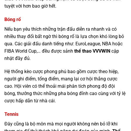
tuyệt vời hơn bao giờ hết.
Bóng rổ
Nếu bạn yêu thích những trận đấu diễn ra nhanh và có
nhiều thay đổi bất ngờ thì bóng rổ là lựa chọn khó lòng bỏ
qua. Các giải đấu danh tiếng như: EuroLeague, NBA hoặc
FIBA World Cup,… đều được sảnh
thể thao VVVWIN
cập
nhật đầy đủ.
Hệ thống kèo cược phong phú bao gồm cược theo hiệp,
người ghi điểm, tổng điểm, mang lại cơ hội thắng cược
cao. Hội viên có thể thoải mái phân tích phong độ đội
bóng, thưởng thức những pha bóng đỉnh cao cùng với tỷ lệ
cược hấp dẫn từ nhà cái.
Tennis
Đây cũng là bộ môn mà mọi người không nên bỏ lỡ khi