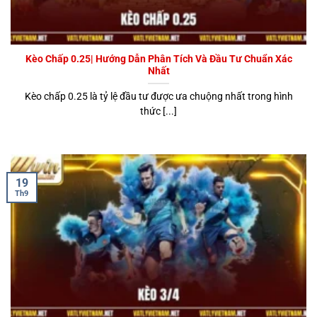
Kèo Chấp 0.25| Hướng Dẫn Phân Tích Và Đầu Tư Chuẩn Xác
Nhất
Kèo chấp 0.25 là tỷ lệ đầu tư được ưa chuộng nhất trong hình
thức [...]
19
Th9