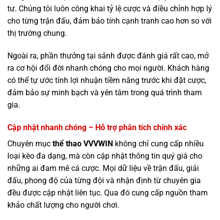
tư. Chúng tôi luôn công khai tỷ lệ cược và điều chỉnh hợp lý
cho từng trận đấu, đảm bảo tính cạnh tranh cao hơn so với
thị trường chung.
Ngoài ra, phần thưởng tại sảnh được đánh giá rất cao, mở
ra cơ hội đổi đời nhanh chóng cho mọi người. Khách hàng
có thể tự ước tính lợi nhuận tiềm năng trước khi đặt cược,
đảm bảo sự minh bạch và yên tâm trong quá trình tham
gia.
Cập nhật nhanh chóng – Hỗ trợ phân tích chính xác
Chuyên mục
thể thao VVVWIN
không chỉ cung cấp nhiều
loại kèo đa dạng, mà còn cập nhật thông tin quý giá cho
những ai đam mê cá cược. Mọi dữ liệu về trận đấu, giải
đấu, phong độ của từng đội và nhận định từ chuyên gia
đều được cập nhật liên tục. Qua đó cung cấp nguồn tham
khảo chất lượng cho người chơi.