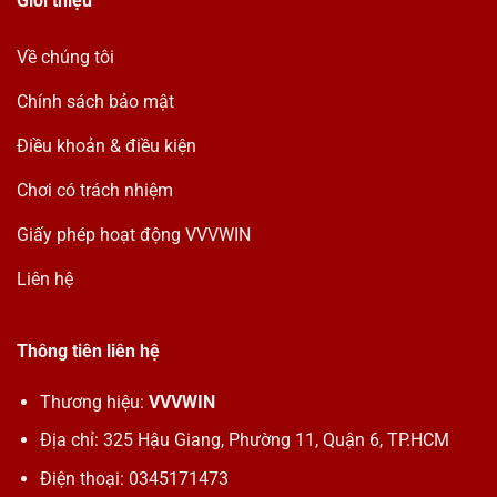
Giới thiệu
Về chúng tôi
Chính sách bảo mật
Điều khoản & điều kiện
Chơi có trách nhiệm
Giấy phép hoạt động VVVWIN
Liên hệ
Thông tiên liên hệ
Thương hiệu:
VVVWIN
Địa chỉ: 325 Hậu Giang, Phường 11, Quận 6, TP.HCM
Điện thoại: 0345171473