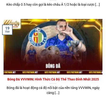
Kèo chấp 0.5 hay còn gọi là kèo châu Á 1/2 hoặc là loại cược [...]
19
Th9
Bóng Đá VVVWIN| Hình Thức Cá Độ Thể Thao Đỉnh Nhất 2025
Bóng đá là hoạt động cá độ nổi bật của nền tảng VVVWIN, ngày
càng [...]