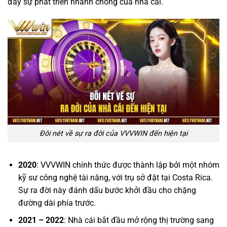
đẩy sự phát triển nhanh chóng của nhà cái
.
Đôi nét về sự ra đời của VVVWIN đến hiện tại
2020
: VVVWIN chính thức được thành lập bởi một nhóm
kỹ sư công nghệ tài năng, với trụ sở đặt tại Costa Rica.
Sự ra đời này đánh dấu bước khởi đầu cho chặng
đường dài phía trước.
2021 – 2022
: Nhà cái bắt đầu mở rộng thị trường sang