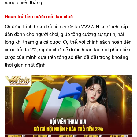
năng chiến thắng.
Hoàn trả tiền cược mỗi lần chơi
Chương trình hoàn trả tiền cược tại VVVWIN là lợi ích hấp
dẫn dành cho người chơi, giúp tăng cường sự tự tin, hài
lòng khi tham gia cá cược. Cụ thể, với chính sách hoàn tiền
cược tối đa 2%, người chơi sẽ được hoàn lại một phần tiền
cược của mình dựa trên tổng số tiền đã đặt trong khoảng
thời gian nhất định.