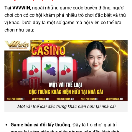
Tại VVVWIN
, ngoài những game cược truyền thống, người
chơi còn có cơ hội khám phá nhiều trò chơi đặc biệt và thú
vị khác. Dưới đây là một số game mà hội viên có thể lựa
chọn như sau:
Một vài thể loại đặc trưng khác hiện hữu tại nhà cái
Game bắn cá đổi lấy thưởng
: Đây là trò chơi giải trí