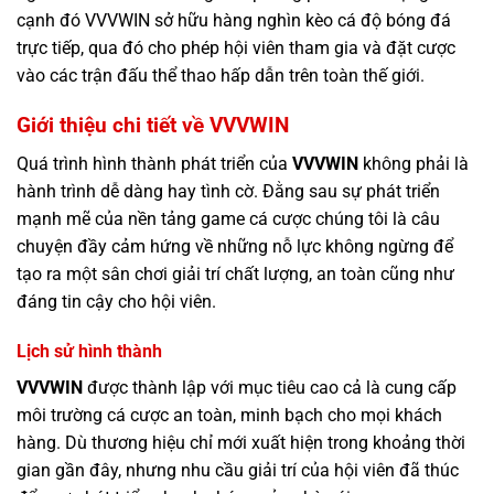
cạnh đó VVVWIN sở hữu hàng nghìn kèo cá độ bóng đá
trực tiếp, qua đó cho phép hội viên tham gia và đặt cược
vào các trận đấu thể thao hấp dẫn trên toàn thế giới.
Giới thiệu chi tiết về VVVWIN
Quá trình hình thành phát triển của
VVVWIN
không phải là
hành trình dễ dàng hay tình cờ. Đằng sau sự phát triển
mạnh mẽ của nền tảng game cá cược chúng tôi là câu
chuyện đầy cảm hứng về những nỗ lực không ngừng để
tạo ra một sân chơi giải trí chất lượng, an toàn cũng như
đáng tin cậy cho hội viên.
Lịch sử hình thành
VVVWIN
được thành lập với mục tiêu cao cả là cung cấp
môi trường cá cược an toàn, minh bạch cho mọi khách
hàng. Dù thương hiệu chỉ mới xuất hiện trong khoảng thời
gian gần đây, nhưng nhu cầu giải trí của hội viên đã thúc