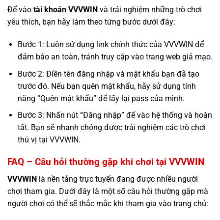
Để vào
tài khoản VVVWIN
và trải nghiệm những trò chơi
yêu thích, bạn hãy làm theo từng bước dưới đây:
Bước 1: Luôn sử dụng link chính thức của VVVWIN để
đảm bảo an toàn, tránh truy cập vào trang web giả mạo.
Bước 2: Điền tên đăng nhập và mật khẩu bạn đã tạo
trước đó. Nếu bạn quên mật khẩu, hãy sử dụng tính
năng “Quên mật khẩu” để lấy lại pass của mình.
Bước 3: Nhấn nút “Đăng nhập” để vào hệ thống và hoàn
tất. Bạn sẽ nhanh chóng được trải nghiệm các trò chơi
thú vị tại VVVWIN.
FAQ – Câu hỏi thường gặp khi chơi tại VVVWIN
VVVWIN
là nền tảng trực tuyến đang được nhiều người
chơi tham gia. Dưới đây là một số câu hỏi thường gặp mà
người chơi có thể sẽ thắc mắc khi tham gia vào trang chủ: