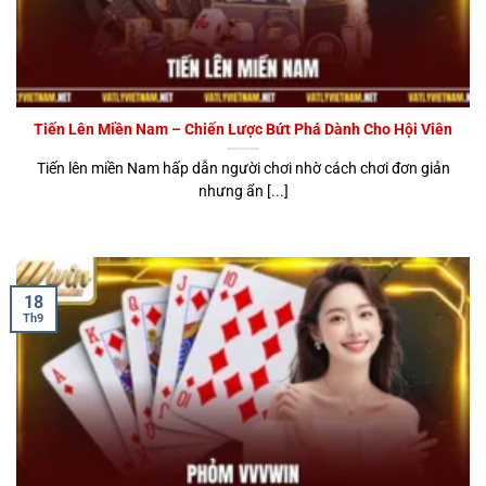
Tiến Lên Miền Nam – Chiến Lược Bứt Phá Dành Cho Hội Viên
Tiến lên miền Nam hấp dẫn người chơi nhờ cách chơi đơn giản
nhưng ẩn [...]
18
Th9