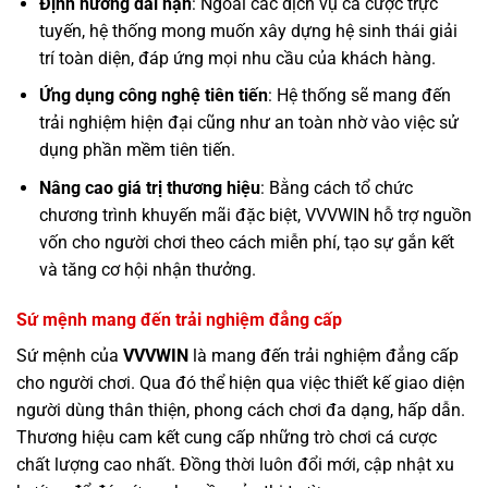
Định hướng dài hạn
: Ngoài các dịch vụ cá cược trực
tuyến, hệ thống mong muốn xây dựng hệ sinh thái giải
trí toàn diện, đáp ứng mọi nhu cầu của khách hàng.
Ứng dụng công nghệ tiên tiến
: Hệ thống sẽ mang đến
trải nghiệm hiện đại cũng như an toàn nhờ vào việc sử
dụng phần mềm tiên tiến.
Nâng cao giá trị thương hiệu
: Bằng cách tổ chức
chương trình khuyến mãi đặc biệt, VVVWIN hỗ trợ nguồn
vốn cho người chơi theo cách miễn phí, tạo sự gắn kết
và tăng cơ hội nhận thưởng.
Sứ mệnh mang đến trải nghiệm đẳng cấp
Sứ mệnh của
VVVWIN
là mang đến trải nghiệm đẳng cấp
cho người chơi. Qua đó thể hiện qua việc thiết kế giao diện
người dùng thân thiện, phong cách chơi đa dạng, hấp dẫn.
Thương hiệu cam kết cung cấp những trò chơi cá cược
chất lượng cao nhất. Đồng thời luôn đổi mới, cập nhật xu