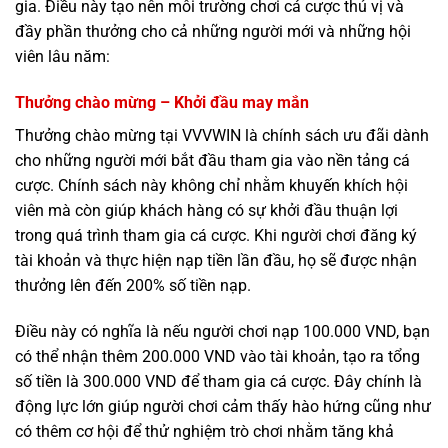
gia. Điều này tạo nên môi trường chơi cá cược thú vị và
đầy phần thưởng cho cả những người mới và những hội
viên lâu năm:
Thưởng chào mừng – Khởi đầu may mắn
Thưởng chào mừng tại VVVWIN là chính sách ưu đãi dành
cho những người mới bắt đầu tham gia vào nền tảng cá
cược. Chính sách này không chỉ nhằm khuyến khích hội
viên mà còn giúp khách hàng có sự khởi đầu thuận lợi
trong quá trình tham gia cá cược. Khi người chơi đăng ký
tài khoản và thực hiện nạp tiền lần đầu, họ sẽ được nhận
thưởng lên đến 200% số tiền nạp.
Điều này có nghĩa là nếu người chơi nạp 100.000 VND, bạn
có thể nhận thêm 200.000 VND vào tài khoản, tạo ra tổng
số tiền là 300.000 VND để tham gia cá cược. Đây chính là
động lực lớn giúp người chơi cảm thấy hào hứng cũng như
có thêm cơ hội để thử nghiệm trò chơi nhằm tăng khả