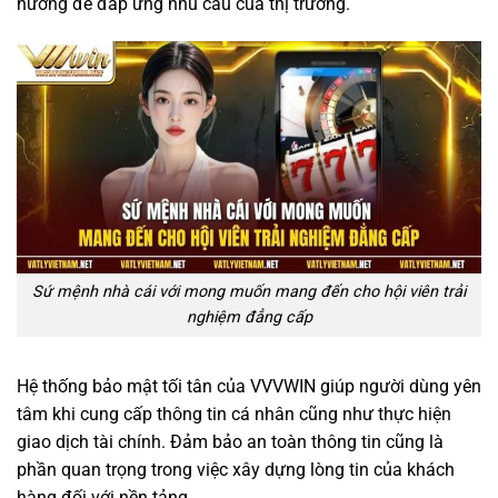
hướng để đáp ứng nhu cầu của thị trường.
Sứ mệnh nhà cái với mong muốn mang đến cho hội viên trải
nghiệm đẳng cấp
Hệ thống bảo mật tối tân của VVVWIN giúp người dùng yên
tâm khi cung cấp thông tin cá nhân cũng như thực hiện
giao dịch tài chính. Đảm bảo an toàn thông tin cũng là
phần quan trọng trong việc xây dựng lòng tin của khách
hàng đối với nền tảng.