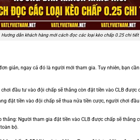
Hướng dẫn khách hàng mới cách đọc các loại kèo chấp 0.25 chi tiết
ơn giản, ngay cả đó là người mới tham gia. Tuy nhiên, bạn cần 
 chơi đầu tư vào đội chấp sẽ thắng còn đặt tiền vào CLB được 
ng đặt tiền vào đội chấp sẽ thua nửa tiền cược, người chơi đầu
thắng: Người tham gia đặt tiền vào CLB được chấp sẽ thắng cư
 toàn bộ.