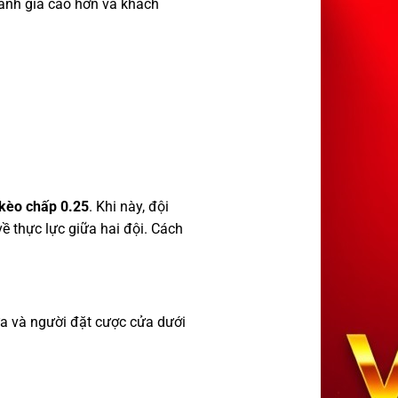
đánh giá cao hơn và khách
kèo chấp 0.25
. Khi này, đội
ề thực lực giữa hai đội. Cách
ửa và người đặt cược cửa dưới