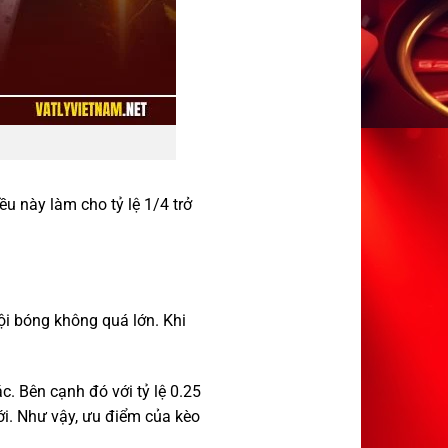
u này làm cho tỷ lệ 1/4 trở
đội bóng không quá lớn. Khi
c. Bên cạnh đó với tỷ lệ 0.25
ới. Như vậy, ưu điểm của kèo