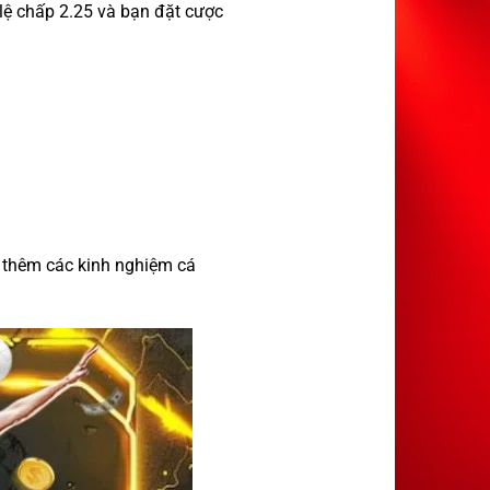
 lệ chấp 2.25 và bạn đặt cược
ỏi thêm các kinh nghiệm cá