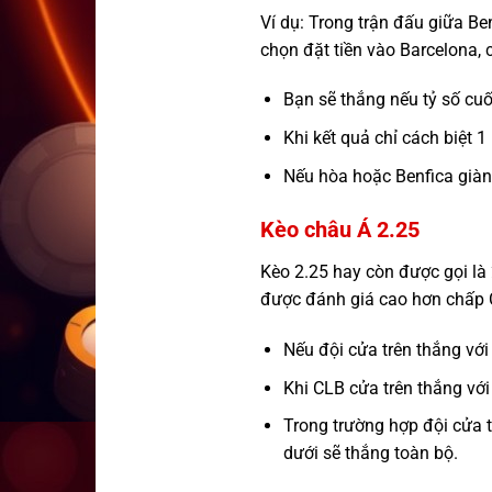
Ví dụ: Trong trận đấu giữa Be
chọn đặt tiền vào Barcelona, 
Bạn sẽ thắng nếu tỷ số cuối
Khi kết quả chỉ cách biệt 1 
Nếu hòa hoặc Benfica giàn
Kèo châu Á 2.25
Kèo 2.25 hay còn được gọi là
được đánh giá cao hơn chấp C
Nếu đội cửa trên thắng với 
Khi CLB cửa trên thắng với
Trong trường hợp đội cửa t
dưới sẽ thắng toàn bộ.