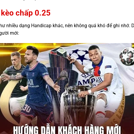
 kèo chấp 0.25
như nhiều dạng Handicap khác, nên không quá khó để ghi nhớ. Dư
gười mới: