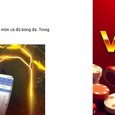
ộ môn cá độ bóng đá. Trong